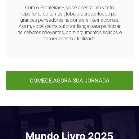
Com o Fronteiras+, você acessa um vasto
repertório de temas globais, apresentados por
grandes pensadores nacionais e internacionais.
Assim, você ganha autoconfiança para participar
de debates relevantes, com argumentos sólidos e
conhecimento atualizado.
COMECE AGORA SUA JORNADA
Mundo Livro 2025