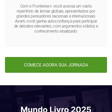
Com o Fronteiras+, você acessa um vasto
repertório de temas globais, apresentados por
grandes pensadores nacionais e internacionais.
Assim, você ganha autoconfiança para participar
de debates relevantes, com argumentos sólidos e
conhecimento atualizado.
COMECE AGORA SUA JORNADA
Mundo Livro 2025